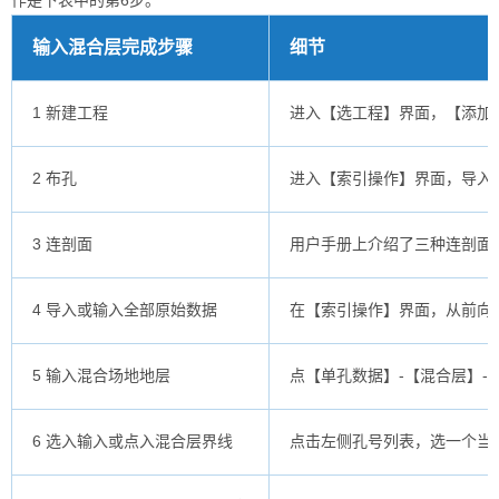
作是下表中的第6步。
输入混合层完成步骤
细节
1 新建工程
进入【选工程】界面，【添加
2 布孔
进入【索引操作】界面，导入
3 连剖面
用户手册上介绍了三种连剖面
4 导入或输入全部原始数据
在【索引操作】界面，从前向
5 输入混合场地地层
点【单孔数据】-【混合层】-
6 选入输入或点入混合层界线
点击左侧孔号列表，选一个当前