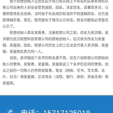
由于软想创始人在创业前夕就已经从网上不知名的前辈处得知从
某公司出来的人创业会受到追踪，因此，决定改名，且要改多次，以
便把曾用名也去掉，当时由于社会阅历较浅并不知道越改名、对方追
踪得越厉害，现在，既然是处于情况公示状态，姓名问题就必须首先
公示了。
软想创始人原名吴智勇，注册软想公司之前，改名为吴洪钢，吴
洪钢为武汉软想科技有限公司的原始创始人，后又依次改名为吴鉴
钢、吴鉴刚，因此，软想公司历史上的三位法定代表人吴洪钢、吴鉴
钢、吴鉴刚实质为同一人。
目前，吴洪钢这个名字的知名度不高，仅在介绍软想公司原始创
始人时使用，吴智勇，吴鉴钢，吴鉴刚这三个名字仍在同时使用。创
业之前的一切熟人仍然用吴智勇，笔名（网络、写书、写文章、名
片、社交）用吴鉴钢，正式场合（法院、银行、政府、资金往来）用
吴鉴刚。