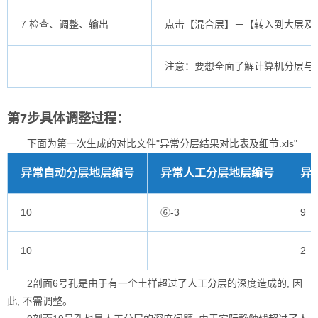
7 检查、调整、输出
点击【混合层】－【转入到大层及透
注意：要想全面了解计算机分层与
第7步具体调整过程：
下面为第一次生成的对比文件"异常分层结果对比表及细节.xls"
异常自动分层地层编号
异常人工分层地层编号
异
10
⑥-3
9
10
2
2剖面6号孔是由于有一个土样超过了人工分层的深度造成的, 因
此, 不需调整。