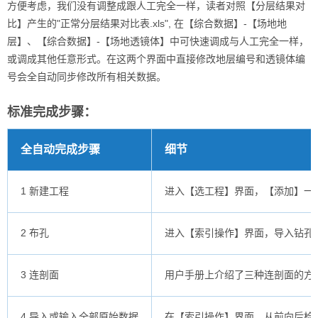
方便考虑，我们没有调整成跟人工完全一样，读者对照【分层结果对
比】产生的"正常分层结果对比表.xls", 在【综合数据】-【场地地
层】、【综合数据】-【场地透镜体】中可快速调成与人工完全一样，
或调成其他任意形式。在这两个界面中直接修改地层编号和透镜体编
号会全自动同步修改所有相关数据。
标准完成步骤：
全自动完成步骤
细节
1 新建工程
进入【选工程】界面，【添加】一
2 布孔
进入【索引操作】界面，导入钻孔
3 连剖面
用户手册上介绍了三种连剖面的方
4 导入或输入全部原始数据
在【索引操作】界面，从前向后检