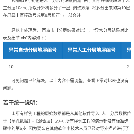
9剖面19号孔也是人工分层的深度问题, 由于实际静触线超过了人
工分层10cm, 所以计算机多分了一层, 调整方法: 将多分出来的第10层
在屏幕上直接改号成第8层即可与上部合并。
经以上处理后， 再点击【分层结果对比】， "异常分层结果对比
表及细节.xls"内容如下：
异常自动分层地层编号
异常人工分层地层编号
异
10
2
可见问题已经解决，以上内容不需调整。查看正常对比表也没有
问题。
若干统一说明：
１所有样例工程的原始数据都是从其他软件导入, 人工分层数据位
于【单孔数据】-【混合层】之中, 所有样例工程的演示都没有标准步
骤中的第5步, 因为要么在其他软件中技术人员已经对野外描述进行了