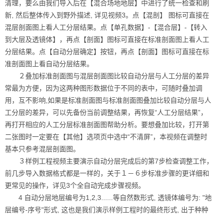
清理，要么由我们导入后在【混合场地地层】中进行了统一检查和刷
新, 然后整体传入到野外描述, 详见视频3。点【混剖】 图标可直接在
混层剖面图上看人工分层结果。点【单孔数据】-【混合层】-【转入
到大层及透镜体】，再点【剖面】图标可直接在标准剖面图上看人工
分层结果。点【自动分层确定】按钮，再点【剖面】图标可直接在标
准剖面图上看自动分层结果。
２叠加标准剖面图与混层剖面图比较自动分层与人工分层的差异
常最为方便，因为这两种图形数据位于不同的表中，可随时叠加调
用，互不影响,如果是标准剖面图与标准剖面图叠加比较自动分层与人
工分层的差异，可以先备份当前调整结果，再恢复“人工分层结果”，
再打开相应的人工分层标准剖面图帮助分析。要想叠加比较，打开第
二张图时一定要在【其他】选项页中选中“不清屏”，本视频在调整时
基本只参考混层剖面图。
３样例工程视频主要演示自动分层完成后的第7步检查调整工作，
前几步导入数据格式都是一样的，关于１－６步标准步骤的更详细和
更常见的操作，详见3个全自动完成步骤视频。
4 自动分层地层编号为1,2,3......等自然数形式, 透镜体编号为: "地
层编号-序号"形式, 这也是我们演示样例工程时的最终形式, 出于种种