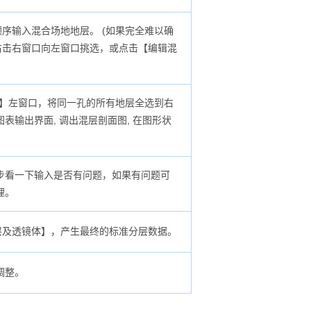
序输入混合场地地层。 (如果完全难以确
再右击右窗口向左窗口挑选，或点击【编辑混
层】左窗口，将同一孔的所有地层全选到右
输出界面, 调出混层剖面图, 在图形状
步看一下输入是否有问题，如果有问题可
理。
层及透镜体】，产生最终的标准分层数据。
调整。