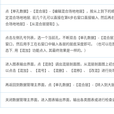
点【单孔数据】-【混合层】-【编辑混合场地地层】，按从上到下的顺
定混合场地地层, 前几个孔可以直接在第6步右窗口直接输入, 然后
合场地地层】-【从混合层提取】)。
点击左侧孔号列表，选一个当前孔，不断双击【单孔数据】-【混合
窗口，然后用手工在右窗口中输入各层的层底深度即可。（也可以在图表
态下, 用【混加】功能点入, 其最终效果是一样的。）
进入图表输出界面，点【混剖】调出混层剖面图，从混层剖面图上初
以点击【混加】、【混号】、【混删】、【混移】、【改混】进行处
再返回到数据管理主界面，点【单孔数据】-【混合层】-【转入到大
关闭数据管理主界面，进入图表输出界面，输出各类图表或进行检查