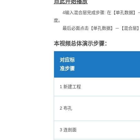
点此开始播放
4输入混合层完成步骤: 在【单孔数据】－
度。
最后必面点击【单孔数据】－【混合层】
本视频总体演示步骤：
对应标
准步骤
1 新建工程
2 布孔
3 连剖面