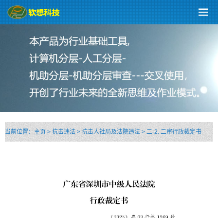
当前位置：
主页
>
抗击违法
>
抗击人社局及法院违法
>
二-2. 二审行政裁定书