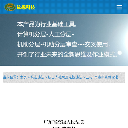
当前位置：
主页
>
抗击违法
>
抗击人社局及法院违法
>
二-3. 再审审查裁定书