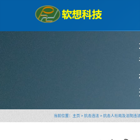
当前位置：
主页
>
抗击违法
>
抗击人社局及法院违