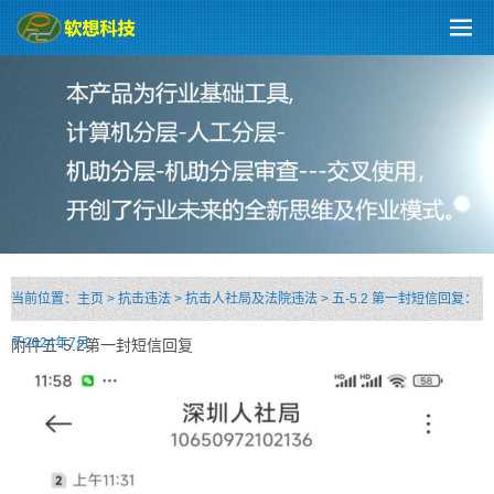
当前位置：
主页
>
抗击违法
>
抗击人社局及法院违法
>
五-5.2 第一封短信回复：
于2024年7月
附件五-5.2第一封短信回复