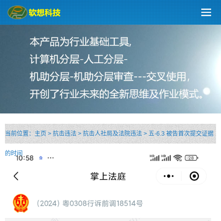
当前位置：
主页
>
抗击违法
>
抗击人社局及法院违法
>
五-6.3 被告首次提交证据
的时间