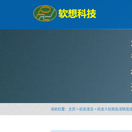
当前位置：
主页
>
抗击违法
>
抗击人社局及法院违