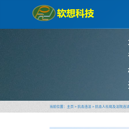
当前位置：
主页
>
抗击违法
>
抗击人社局及法院违